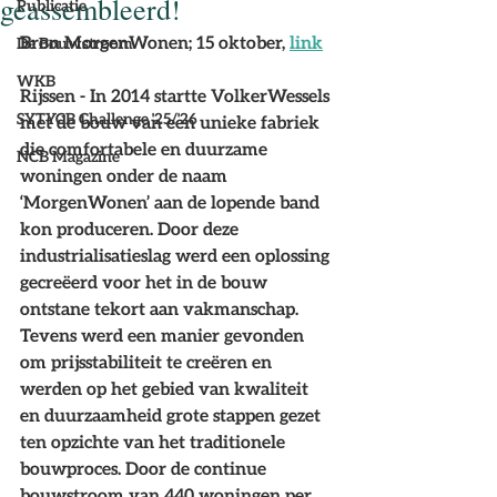
geassembleerd!
Publicatie
Bron MorgenWonen; 15 oktober, 
link
De Bouwstroom
WKB
Rijssen - In 2014 startte VolkerWessels 
SYTYCB Challenge '25/'26
met de bouw van een unieke fabriek 
die comfortabele en duurzame 
NCB Magazine
woningen onder de naam 
‘MorgenWonen’ aan de lopende band 
kon produceren. Door deze 
industrialisatieslag werd een oplossing 
gecreëerd voor het in de bouw 
ontstane tekort aan vakmanschap. 
Tevens werd een manier gevonden 
om prijsstabiliteit te creëren en 
werden op het gebied van kwaliteit 
en duurzaamheid grote stappen gezet 
ten opzichte van het traditionele 
bouwproces. Door de continue 
bouwstroom van 440 woningen per 