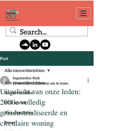
Post
Alle nieuwsberichten
Ingezonden Stuk
Alle nieuwsberichten
16 okt 2020
2 minuten om te lezen
Uitgelicht van onze leden:
Succesverhalen
2000e volledig
NCB vertelt
geïndustrialiseerde en
Van onze leden
circulaire woning
Event