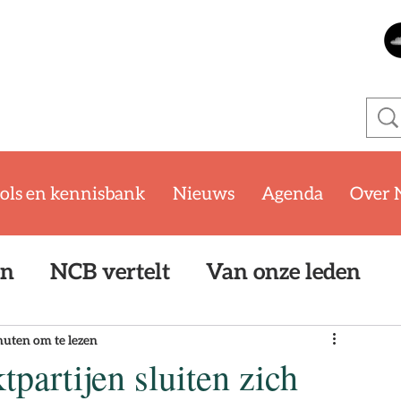
ols en kennisbank
Nieuws
Agenda
Over 
en
NCB vertelt
Van onze leden
oom
WKB
SYTYCB Challenge '25/
nuten om te lezen
partijen sluiten zich