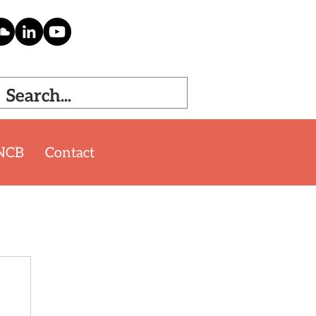
NCB
Contact
'26