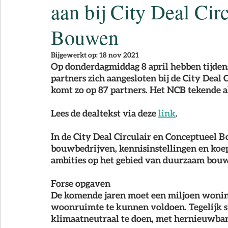
aan bij City Deal Cir
NCB Magazine
Bouwen
Bijgewerkt op:
18 nov 2021
Op donderdagmiddag 8 april hebben tijdens
partners zich aangesloten bij de City Deal
komt zo op 87 partners. Het NCB tekende a
Lees de dealtekst via deze 
link
.
In de 
City Deal Circulair en Conceptueel 
bouwbedrijven, kennisinstellingen en koepe
ambities op het gebied van duurzaam bouw
Forse opgaven
De komende jaren moet een miljoen wonin
woonruimte te kunnen voldoen. Tegelijk st
klimaatneutraal te doen, met hernieuwbare