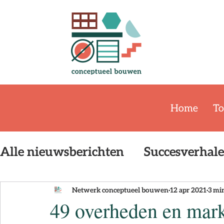
Home
To
Alle nieuwsberichten
Succesverhal
Event
Publicatie
De Bouwstr
Netwerk conceptueel bouwen
12 apr 2021
3 mi
49 overheden en markt