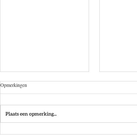
Opmerkingen
Plaats een opmerking...
Programma symposium Citydeal
Gemeenten, R