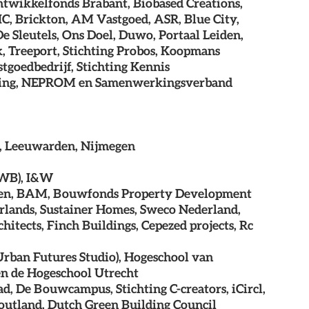
twikkelfonds Brabant, Biobased Creations, 
 Brickton, AM Vastgoed, ASR, Blue City, 
e Sleutels, Ons Doel, Duwo, Portaal Leiden, 
 Treeport, Stichting Probos, Koopmans 
goedbedrijf, Stichting Kennis 
ring, NEPROM en Samenwerkingsverband 
t, Leeuwarden, Nijmegen
 WB), I&W
en, BAM, Bouwfonds Property Development 
rlands, Sustainer Homes, Sweco Nederland, 
ects, Finch Buildings, Cepezed projects, Rc 
Urban Futures Studio), Hogeschool van 
en de Hogeschool Utrecht
ad, De Bouwcampus, Stichting C-creators, iCircl, 
and, Dutch Green Building Council           