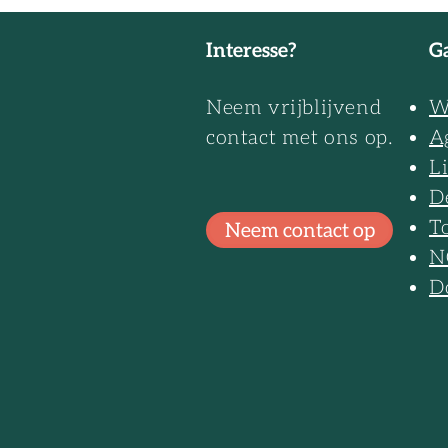
circulair en conceptueel bouwen
marktpartijen
10 februari
conceptueel 
Interesse?
Ga
City Deal
Neem vrijblijvend
W
contact met ons op.
A
L
D
T
Neem contact op
N
D