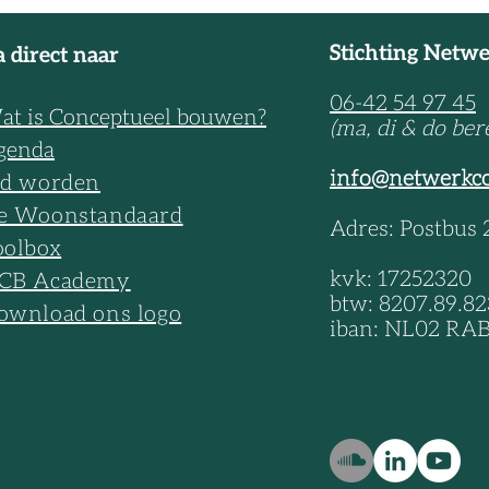
 geven circulair en
bouwen impuls met
Stichting Netw
 direct naar
06-42 54 97 45
at is Conceptueel bouwen?
(ma, di & do ber
genda
info@netwerkc
id worden
e Woonstandaard
Adres: Postbus
oolbox
kvk: 17252320
CB Academy
btw: 8207.89.82
ownload ons logo
iban: NL02 RAB