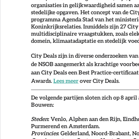
organisaties in gelijkwaardigheid samen a
stedelijke opgaven. Het concept van de City 
programma Agenda Stad van het ministeri
Koninkrijksrelaties. Inmiddels zijn 27 Cit
multidisciplinaire vraagstukken, zoals elek
domein, klimaatadaptatie en stedelijk voed
City Deals zijn in diverse onderzoeken va
de NSOB aangemerkt als krachtige voorbeel
aan City Deals een Best Practice-certificaa
Awards. 
Lees meer
 over City Deals.
De volgende partijen sloten zich op 8 april
Bouwen:
Steden
: Venlo, Alphen aan den Rijn, Eindh
Purmerend en Amsterdam.
Provincies
: Gelderland, Noord-Brabant, No