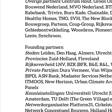
Overige partners
: Centrum Hout, Groen On
Bouwend Nederland, MVO Nederland, BTIC,
Rabobank, Trivire, Buro Kade, Chainable, D
Healthy Homes, TNO, SVH, The New Block,
Bouwgroep, Parteon, Coup-Group, Rijksvast
Gebiedsontwikkeling, Woonbron, Pionee
Lente, Synchroon.
Founding partners: 
Steden:
 Leiden, Den Haag, Almere, Utrech
Provincies: 
Zuid-Holland, Flevoland
Rijksoverheid: 
LNV, BZK (BFR, B&E, R&L,
Private Partijen: 
Dura Vermeer, Van Wijn
(BPD), ASN Bank, Madaster Services Nethe
ITMOOS, New Horizon, Urban Climate Archit
Panels
Kennisinstellingen: 
Universiteit Utrecht (
Amsterdam, TU Delft (The Green Village) 
Netwerkorganisaties:
 Platform31, Cirkelst
Netwerk Conceptueel Bouwen, Holland Houtl