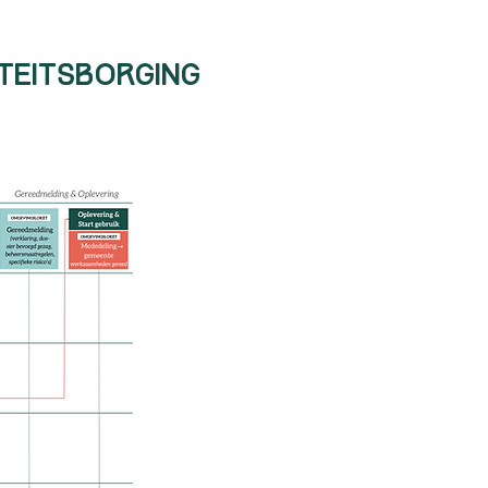
ging
teitsborging