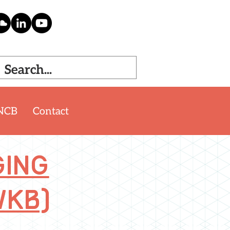
NCB
Contact
ging
Wkb)