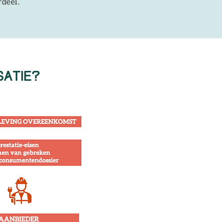
rdeel.
satie?