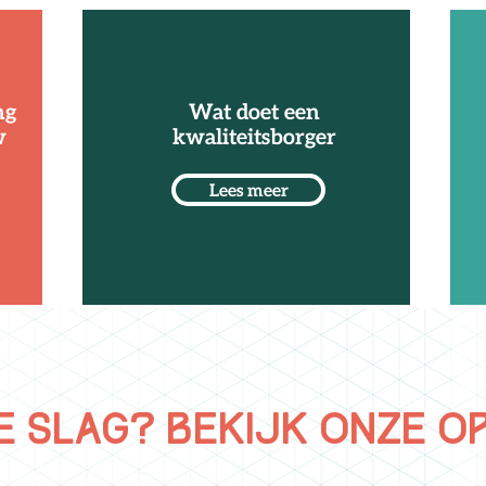
ng
Wat doet een
w
kwaliteitsborger
Lees meer
e slag? Bekijk onze o