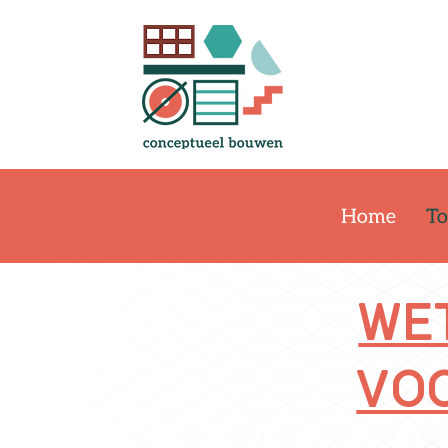
Home
To
We
voo