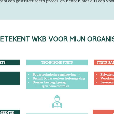
orm een gestructureerd proces, en hebben hier dus een voo
etekent WKB Voor mijn organi