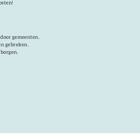
osten!
 door gemeenten.
en gebreken.
 borgen.