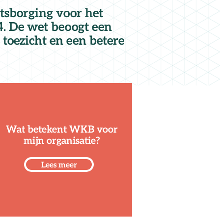
tsborging voor het
4. De wet beoogt een
toezicht en een betere
Wat betekent WKB voor
mijn organisatie?
Lees meer