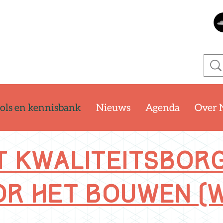
ols en kennisbank
Nieuws
Agenda
Over 
t kwaliteitsbor
r het bouwen (