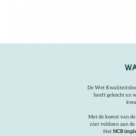
Wa
De Wet Kwaliteitsbor
heeft gekocht en w
kwal
Met de komst van d
niet voldoen aan de
Het
NCB impl