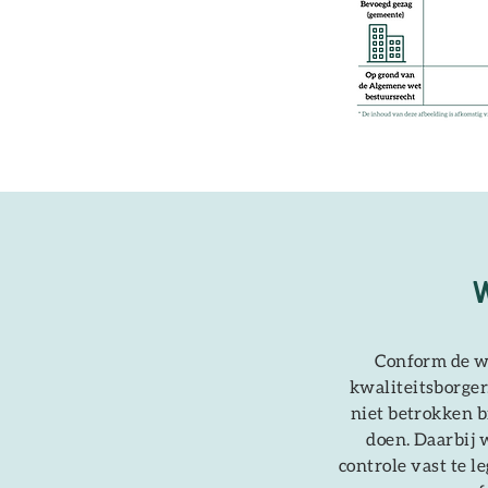
 de
. Wij
voor
nen
Conform de we
kwaliteitsborge
niet betrokken 
doen. Daarbij 
controle vast te l