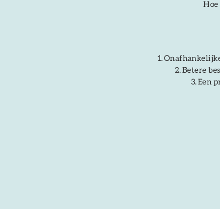
Hoe 
Onafhankelijke
Betere be
Een p
n
t
bitie