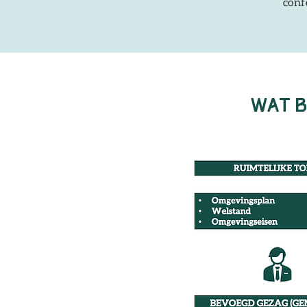
conf
Wat b