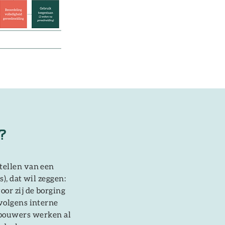
?
tellen van een
s), dat wil zeggen:
or zij de borging
volgens interne
 bouwers werken al