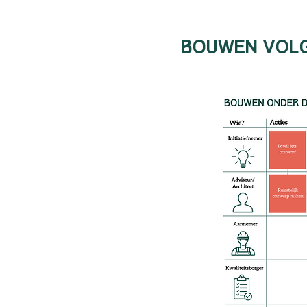
Bouwen volg
t
 in
en
 het
ngen
aarde
 te
: