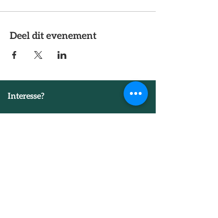
Deel dit evenement
Interesse?
Neem vrijblijvend contact met ons
op.
Neem contact op
Ga direct naar
Wat is Conceptueel bouwen?
Agenda