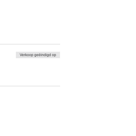
it ivm de catering, parking
 euro in rekening.
Verkoop geëindigd op