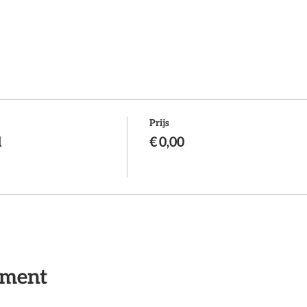
eren voor een event van NCB?
Laat het dan tijdig weten svp. D
elding minder dan 72 uur voor het evenement, brengen wij €50
Prijs
d
€ 0,00
ement