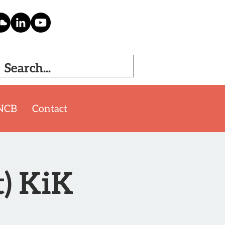
NCB
Contact
t) KiK