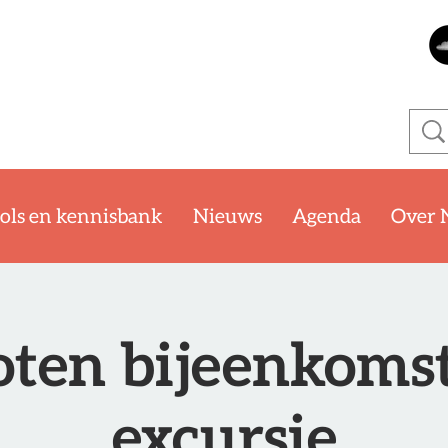
ols en kennisbank
Nieuws
Agenda
Over 
oten bijeenkoms
excursie