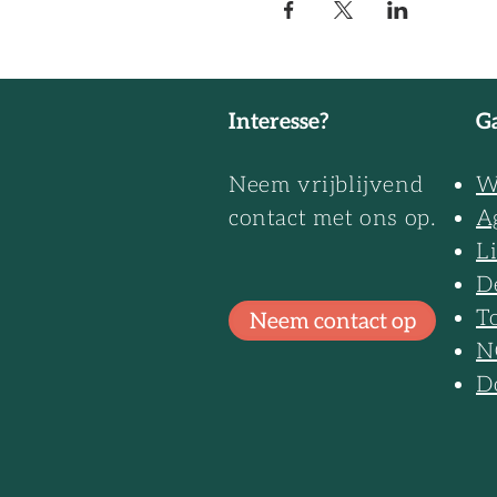
Interesse?
Ga
Neem vrijblijvend
W
contact met ons op.
A
L
D
T
Neem contact op
N
D