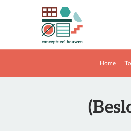
Home
To
(Besl