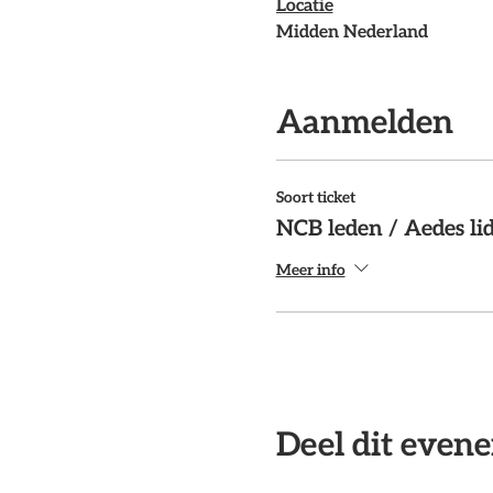
Locatie
Midden Nederland
Parkeren
Aanmelden
Annuleren/No show
Moet je helaas toch annul
en locatie kosten. Bij afm
Soort ticket
NCB leden / Aedes li
Meer info
Deel dit even