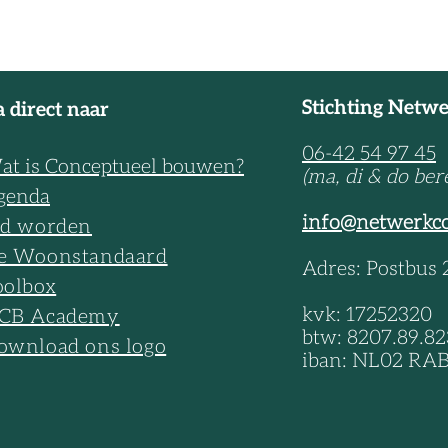
Stichting Netw
 direct naar
06-42 54 97 45
at is Conceptueel bouwen?
(ma, di & do ber
genda
info@netwerkc
id worden
e Woonstandaard
Adres: Postbus
oolbox
kvk: 17252320
CB Academy
btw: 8207.89.82
ownload ons logo
iban: NL02 RAB