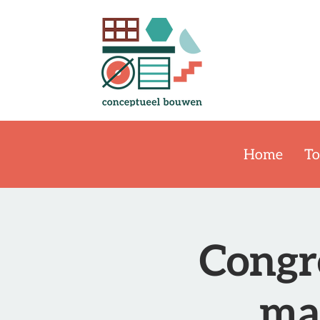
Home
To
Congre
ma