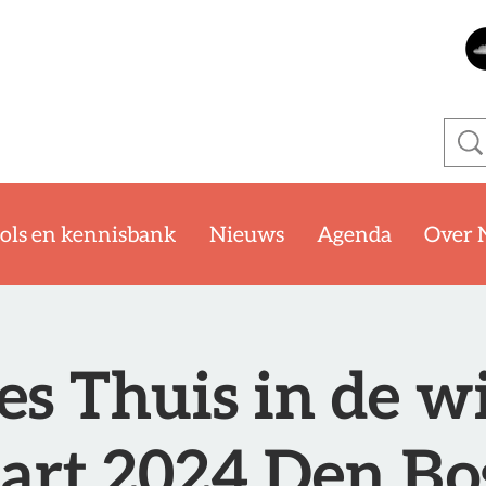
ols en kennisbank
Nieuws
Agenda
Over 
s Thuis in de wi
art 2024 Den Bo