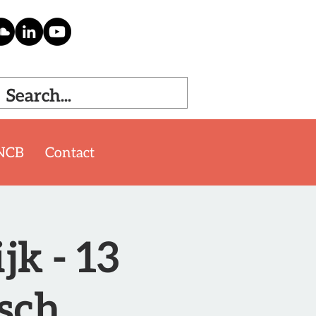
NCB
Contact
jk - 13
sch