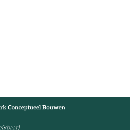
erk Conceptueel Bouwen
eikbaar)