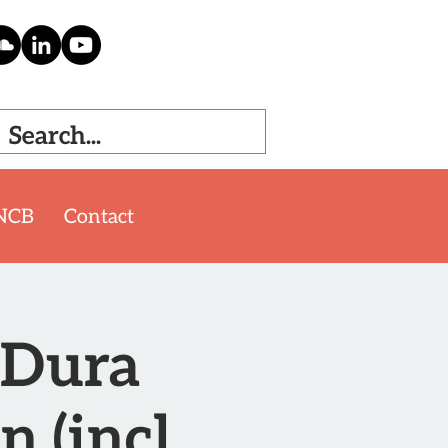
NCB
Contact
 Dura
n (incl