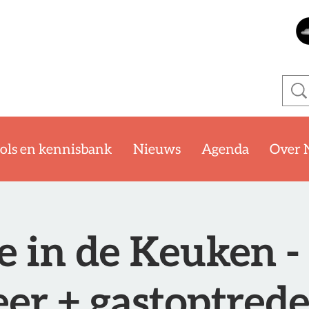
ols en kennisbank
Nieuws
Agenda
Over 
je in de Keuken -
r + gastoptrede