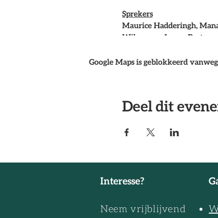
Sprekers
Maurice Hadderingh, Mana
Wilma van Ingen, Bestuur
Marlijn Benus Ontwikkel
Google Maps is geblokkeerd vanwege 
>>O.b.v eigen vervoer naa
11:45 -13:00 Bezoek
Deel dit even
Interesse?
Ga
Neem vrijblijvend
W