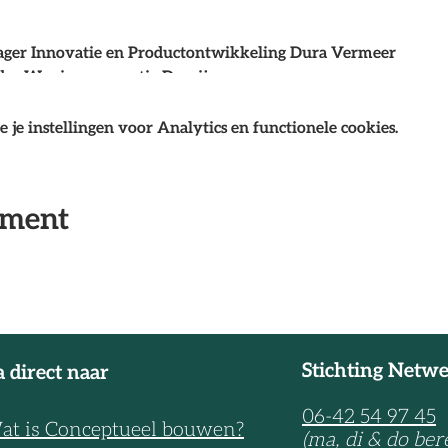
ger Innovatie en Productontwikkeling Dura Vermeer
der Woningcorporatie Domijn
manager Domijn
je instellingen voor Analytics en functionele cookies.
r Blokje omhoog.
Adres
: Langenkamp, Losser (ca 15 min rijden)
 modelwoning Blokje Omhoog en Lunch
ement
Stichting Netw
 direct naar
06-42 54 97 45
at is Conceptueel bouwen?
(ma, di & do ber