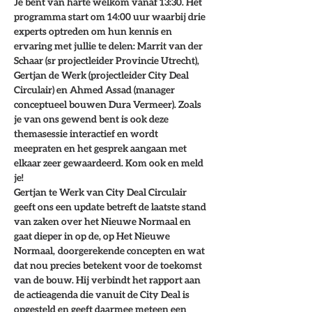
Je bent van harte welkom vanaf 13:30. Het 
programma start om 14:00 uur waarbij drie 
experts optreden om hun kennis en 
ervaring met jullie te delen: 
Marrit van der 
Schaar
 (sr projectleider 
Provincie Utrecht
), 
Gertjan de Werk
 (projectleider 
City Deal 
Circulair
) en 
Ahmed Assad
 (manager 
conceptueel bouwen 
Dura Vermeer
). Zoals 
je van ons gewend bent is ook deze 
themasessie interactief en wordt 
meepraten en het gesprek aangaan met 
elkaar zeer gewaardeerd. Kom ook en meld 
je!
Gertjan te Werk
 van 
City Deal Circulair
geeft ons een update betreft de laatste stand 
van zaken over het Nieuwe Normaal en 
gaat dieper in op de, op Het Nieuwe 
Normaal,  doorgerekende concepten en wat 
dat nou precies betekent voor de toekomst 
van de bouw. Hij verbindt het rapport aan 
de actieagenda die vanuit de City Deal is 
opgesteld en geeft daarmee meteen een 