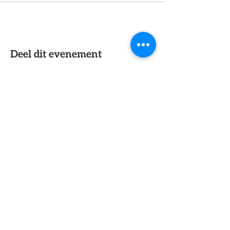
Deel dit evenement
Interesse?
Neem vrijblijvend contact met ons
op.
Neem contact op
Ga direct naar