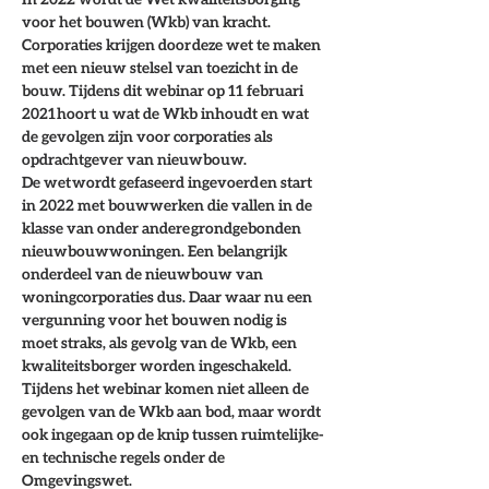
voor het bouwen (Wkb) van kracht. 
Corporaties krijgen door deze wet te maken 
met een nieuw stelsel van toezicht in de 
bouw. Tijdens dit webinar op 11 februari 
2021 hoort u wat de Wkb inhoudt en wat 
de gevolgen zijn voor corporaties als 
opdrachtgever van nieuwbouw.
De wet wordt gefaseerd ingevoerd en start 
in 2022 met bouwwerken die vallen in de 
klasse van onder andere grondgebonden 
nieuwbouwwoningen. Een belangrijk 
onderdeel van de nieuwbouw van 
woningcorporaties dus. Daar waar nu een 
vergunning voor het bouwen nodig is 
moet straks, als gevolg van de Wkb, een 
kwaliteitsborger worden ingeschakeld.
Tijdens het webinar komen niet alleen de 
gevolgen van de Wkb aan bod, maar wordt 
ook ingegaan op de knip tussen ruimtelijke- 
en technische regels onder de 
Omgevingswet.