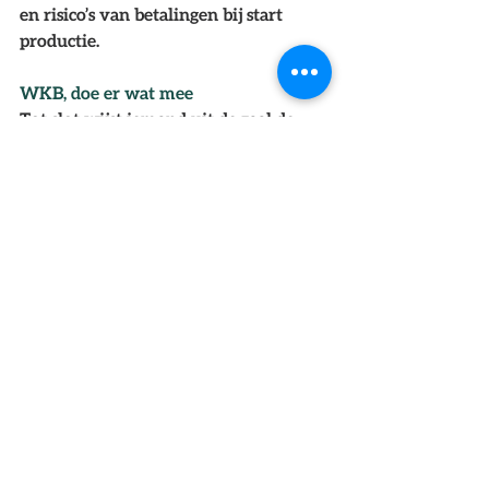
en risico’s van betalingen bij start 
productie. 
WKB, doe er wat mee
Tot slot wijst iemand uit de zaal de 
toeleveranciers nog op de 
Wet 
Kwaliteitsborging
. “Verdiep je daar 
alsjeblieft in. Wees wakker, want er 
komt iets op je af wat je niet 
realiseert. Sinds dit jaar zijn er 
bijvoorbeeld handtekeningen op 
elementniveau nodig. Ook van de 
constructeur. Aan het einde van het 
werk dien je een compleet dossier te 
hebben opgebouwd. Als 
toeleverancier moet je dat aan de 
voorkant incalculeren en aanleveren. 
Wees daarop voorbereid. Met een 
hoop inspiratie rijker en de nieuwe 