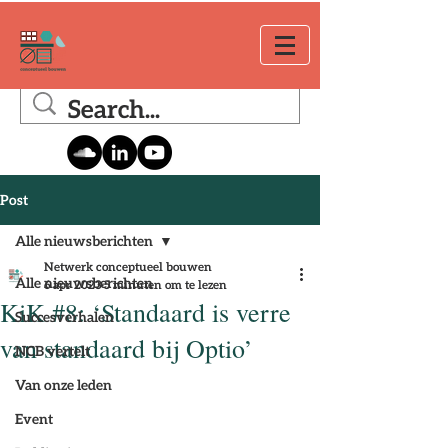
Post
Alle nieuwsberichten
Netwerk conceptueel bouwen
Alle nieuwsberichten
6 apr 2023
5 minuten om te lezen
KiK #8: ‘Standaard is verre
Succesverhalen
van standaard bij Optio’
NCB vertelt
Van onze leden
Event