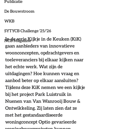
Publicatie
De Bouwstroom
WKB
SYTYCB Challenge '25/'26
In de serie Kijkje in de Keuken (KiK) 
NCB Magazine
gaan aanbieders van innovatieve 
woonconcepten, opdrachtgevers en 
toeleveranciers bij elkaar kijken naar 
het echte werk. Wat zijn de 
uitdagingen? Hoe kunnen vraag en 
aanbod beter op elkaar aansluiten? 
Tijdens deze KiK nemen we een kijkje 
bij het project Park Luistruik in 
Nuenen van Van Wanrooij Bouw & 
Ontwikkeling. Zij laten zien dat ze 
met het gestandaardiseerde 
woningconcept Optio gevarieerde 
woningbouwprojecten kunnen 