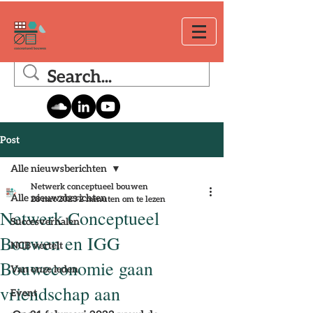
Post
Alle nieuwsberichten
Netwerk conceptueel bouwen
Alle nieuwsberichten
28 mrt 2023
2 minuten om te lezen
Netwerk Conceptueel
Succesverhalen
Bouwen en IGG
NCB vertelt
Bouweconomie gaan
Van onze leden
vriendschap aan
Event