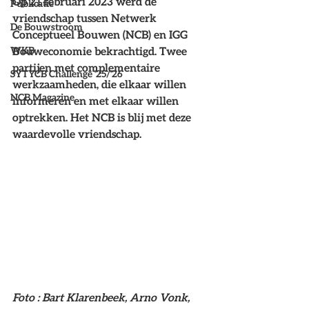
Op 21 februari 2023 werd de 
Publicatie
vriendschap tussen Netwerk 
De Bouwstroom
Conceptueel Bouwen (NCB) en IGG 
WKB
Bouweconomie bekrachtigd. Twee 
partijen met complementaire 
SYTYCB Challenge '25/'26
werkzaamheden, die elkaar willen 
NCB Magazine
informeren en met elkaar willen 
optrekken. Het NCB is blij met deze 
waardevolle vriendschap.
Foto : Bart Klarenbeek, Arno Vonk, 