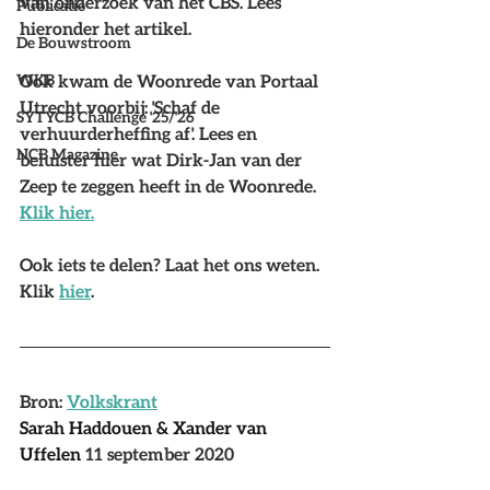
van onderzoek van het CBS. Lees 
Publicatie
hieronder het artikel.
De Bouwstroom
WKB
Ook kwam de Woonrede van Portaal 
Utrecht voorbij: 'Schaf de 
SYTYCB Challenge '25/'26
verhuurderheffing af'. Lees en 
NCB Magazine
beluister hier wat Dirk-Jan van der 
Zeep te zeggen heeft in de Woonrede. 
Klik hier.
Ook iets te delen? Laat het ons weten. 
Klik 
hier
.
Bron: 
Volkskrant
Sarah Haddou
en & 
Xander van 
Uffelen
11 september 2020