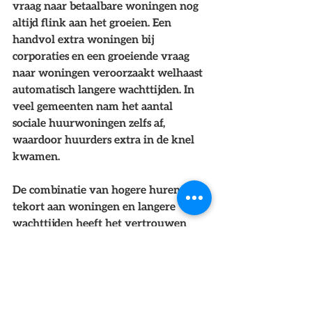
vraag naar betaalbare woningen nog 
altijd flink aan het groeien. Een 
handvol extra woningen bij 
corporaties en een groeiende vraag 
naar woningen veroorzaakt welhaast 
automatisch langere wachttijden. In 
veel gemeenten nam het aantal 
sociale huurwoningen zelfs af, 
waardoor huurders extra in de knel 
kwamen.
De combinatie van hogere huren, een 
tekort aan woningen en langere 
wachttijden heeft het vertrouwen 
van de huurder geschaad. Sinds 2014 
is de tevredenheid van huurders aan 
het dalen, zo blijkt uit de meest 
recente cijfers van het CBS over 
woontevredenheid. De huurder van 