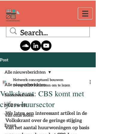
Post
Alle nieuwsberichten
Netwerk conceptueel bouwen
Alle nieuwsberichten
14 sep 2020
3 minuten om te lezen
Volkskrant: CBS komt met
Succesverhalen
cijfers huursector
NCB vertelt
We laten een interessant artikel in de 
Van onze leden
Volkskrant over de geringe stijging 
Event
van het aantal huurwoningen op basis 