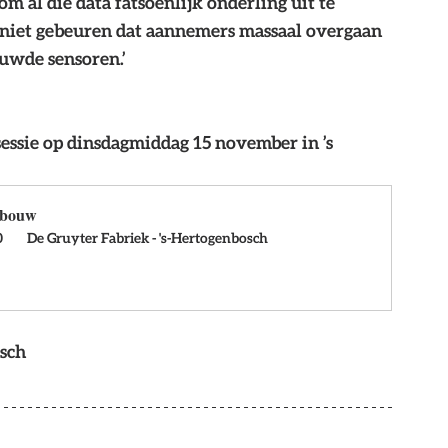
 al die data fatsoenlijk onderling uit te 
 niet gebeuren dat aannemers massaal overgaan 
uwde sensoren.’
ssie op dinsdagmiddag 15 november in ’s 
e bouw
 
 De Gruyter Fabriek - 's-Hertogenbosch
sch 