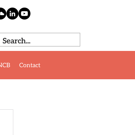
NCB
Contact
'26