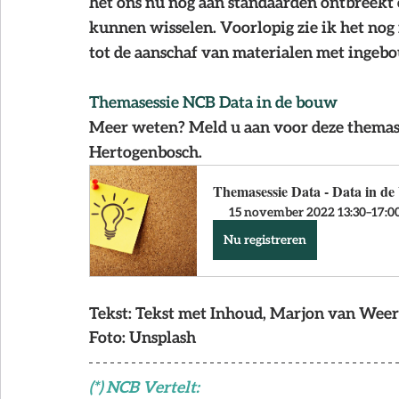
het ons nu nog aan standaarden ontbreekt om
kunnen wisselen. Voorlopig zie ik het nog
tot de aanschaf van materialen met ingebo
Themasessie NCB Data in de bouw
Meer weten? Meld u aan voor deze themase
Hertogenbosch.
Themasessie Data - Data in d
15 november 2022 13:30–17:00
Nu registreren
Tekst
: Tekst met Inhoud, Marjon van Weer
Foto
: Unsplash
(*) NCB Vertelt: