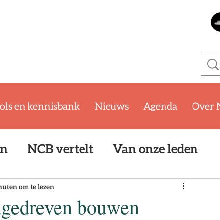
ols en kennisbank
Nieuws
Agenda
Over 
en
NCB vertelt
Van onze leden
oom
WKB
SYTYCB Challenge '25/
nuten om te lezen
agedreven bouwen