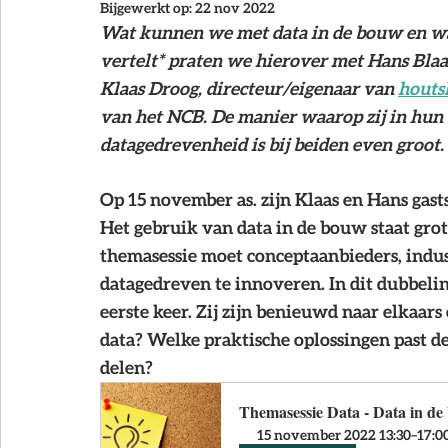
Bijgewerkt op:
22 nov 2022
NCB Magazine
Wat kunnen we met data in de bouw en wat 
vertelt* praten we hierover met Hans Bla
Klaas Droog, directeur/eigenaar van 
houts
van het NCB. De manier waarop zij in hun b
datagedrevenheid is bij beiden even groot.
Op 15 november as. zijn Klaas en Hans gast
Het gebruik van data in de bouw staat gro
themasessie moet conceptaanbieders, indus
datagedreven te innoveren. In dit dubbeli
eerste keer. Zij zijn benieuwd naar elkaars
data? Welke praktische oplossingen past d
delen?
Themasessie Data - Data in d
15 november 2022 13:30–17:00