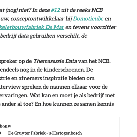
(nog) niet? In deze 
#12
 uit de reeks NCB 
auw, conceptontwikkelaar bij 
Domoticube
 en 
keletbouwfabriek De Mar
 en tevens voorzitter 
edrijf data gebruiken verschilt, de 
spreker op de 
Themasessie Data
 van het NCB. 
tendeels nog in de kinderschoenen. De 
trie en afnemers inspiratie bieden om 
nterview spreken de mannen elkaar voor de 
 ervaringen. Wat kan en moet je als bedrijf met 
e ander al toe? En hoe kunnen ze samen kennis 
e bouw
 
 De Gruyter Fabriek - 's-Hertogenbosch