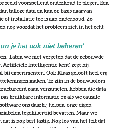
orbeeld voorspellend onderhoud te plegen. Een 
dan talloze data en kan op basis daarvan 
 of installatie toe is aan onderhoud. Zo 
 nog voordat het probleem zich in het echt 
kun je het ook niet beheren’
sen. ‘Laten we niet vergeten dat de gebouwde 
tificiële Intelligentie kent’, zegt hij. 
al bij experimenten.’ Ook Klaas gelooft heel erg 
nttekeningen maken. ‘Er zijn in de bouwkolom 
structureerd gaan verzamelen, hebben die data 
 pas bruikbare informatie op als we causale 
oftware ons daarbij helpen, onze eigen 
iabelen tegelijkertijd bevatten. Maar we 
t is nog best lastig. Nog los van het feit dat 