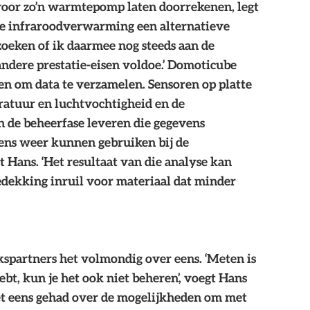
voor zo’n warmtepomp laten doorrekenen, legt 
rde infraroodverwarming een alternatieve 
zoeken of ik daarmee nog steeds aan de 
dere prestatie-eisen voldoe.’ Domoticube 
n om data te verzamelen. Sensoren op platte 
atuur en luchtvochtigheid en de 
 de beheerfase leveren die gegevens 
gens weer kunnen gebruiken bij de 
 Hans. ‘Het resultaat van die analyse kan 
edekking inruil voor materiaal dat minder 
kspartners het volmondig over eens. ‘Meten is 
hebt, kun je het ook niet beheren’, voegt Hans 
et eens gehad over de mogelijkheden om met 