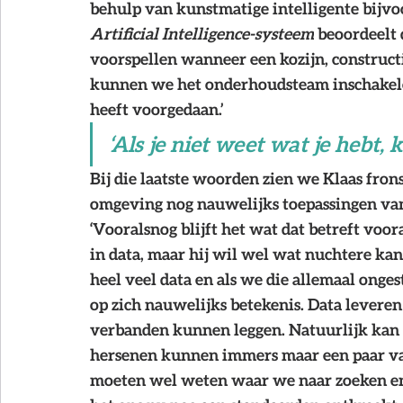
behulp van kunstmatige intelligente bijvo
Artificial Intelligence-systeem
 beoordeelt 
voorspellen wanneer een kozijn, constructie
kunnen we het onderhoudsteam inschakelen
heeft voorgedaan.’
‘Als je niet weet wat je hebt, 
Bij die laatste woorden zien we Klaas fron
omgeving nog nauwelijks toepassingen van Ar
‘Vooralsnog blijft het wat dat betreft voor
in data, maar hij wil wel wat nuchtere ka
heel veel data en als we die allemaal onge
op zich nauwelijks betekenis.
Data leveren
verbanden kunnen leggen. Natuurlijk kan s
hersenen kunnen immers maar een paar var
moeten wel weten waar we naar zoeken en da