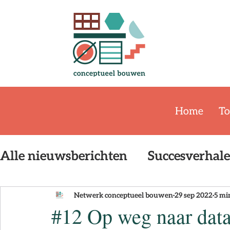
Home
To
Alle nieuwsberichten
Succesverhal
Event
Publicatie
De Bouwstr
Netwerk conceptueel bouwen
29 sep 2022
5 mi
#12 Op weg naar dat