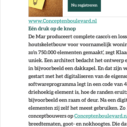
Nu registreren
www.Conceptenboulevard.nl
Eén druk op de knop
De Mar produceert complete casco’s en los
houtskeletbouw voor voornamelijk woning
zo’n 750.000 elementen gemaakt’, zegt Klaas
uniek. Een architect bedacht het ontwerp 
in bijvoorbeeld een dakkapel. En dat zijn we
gestart met het digitaliseren van de eigen
softwareprogramma legt in een code van 41
driehoekig element is, hoe de randen eruit
bijvoorbeeld een raam of deur. Na een dig
elementen zij zelf het meest gebruiken. Z
conceptbouwers op 
Conceptenboulevard.n
breedtematen, goot- en nokhoogtes. Die dat