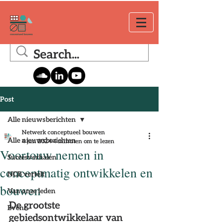
Post
Alle nieuwsberichten
Netwerk conceptueel bouwen
Alle nieuwsberichten
4 jun 2024
4 minuten om te lezen
Voortouw nemen in
Succesverhalen
conceptmatig ontwikkelen en
NCB vertelt
bouwen
Van onze leden
De grootste 
Event
gebiedsontwikkelaar van 