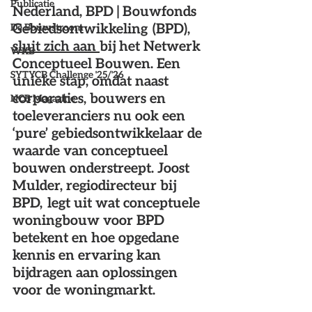
Publicatie
Nederland, BPD | Bouwfonds 
Gebiedsontwikkeling  (BPD), 
De Bouwstroom
sluit zich aan 
bij het Netwerk 
WKB
Conceptueel Bouwen. Een 
SYTYCB Challenge '25/'26
unieke stap, omdat naast 
corporaties, bouwers en 
NCB Magazine
toeleveranciers nu ook een 
‘pure’ gebiedsontwikkelaar de 
waarde van conceptueel 
bouwen onderstreept. Joost 
Mulder, regiodirecteur bij 
BPD,  legt uit wat conceptuele 
woningbouw voor BPD 
betekent en hoe opgedane 
kennis en ervaring kan 
bijdragen aan oplossingen 
voor de woningmarkt. 