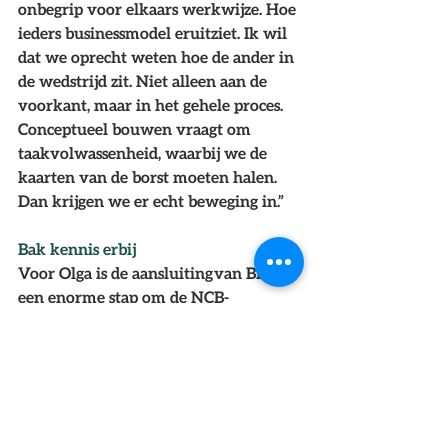
onbegrip voor elkaars werkwijze. Hoe 
ieders businessmodel eruitziet. Ik wil 
dat we oprecht weten hoe de ander in 
de wedstrijd zit. Niet alleen aan de 
voorkant, maar in het gehele proces. 
Conceptueel bouwen vraagt om 
taakvolwassenheid, waarbij we de 
kaarten van de borst moeten halen. 
Dan krijgen we er echt beweging in.” 
Bak kennis erbij
Voor Olga is de aansluiting van BPD 
een enorme stap om de NCB-
organisatie verder te 
professionaliseren en te laten groeien. 
“Dat begint ook met goed bestuur, met 
mensen die vooruit willen en 
verbindingen kunnen leggen. Dat kan 
Joost. Daarom ben ik zeer verheugd. 