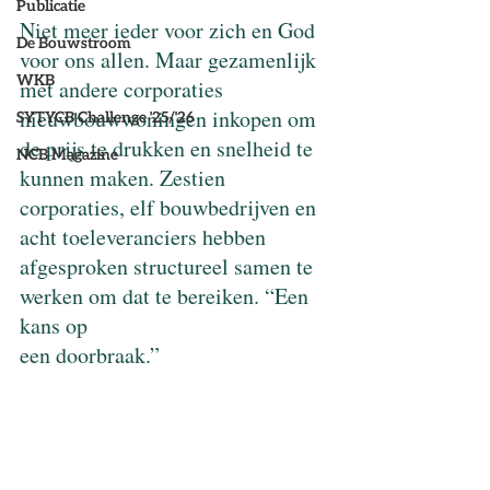
Publicatie
Niet meer ieder voor zich en God 
De Bouwstroom
voor ons allen. Maar gezamenlijk 
WKB
met andere corporaties 
nieuwbouwwoningen inkopen om 
SYTYCB Challenge '25/'26
de prijs te drukken en snelheid te 
NCB Magazine
kunnen maken. Zestien 
corporaties, elf bouwbedrijven en 
acht toeleveranciers hebben 
afgesproken structureel samen te 
werken om dat te bereiken. “Een 
kans op
een doorbraak.”