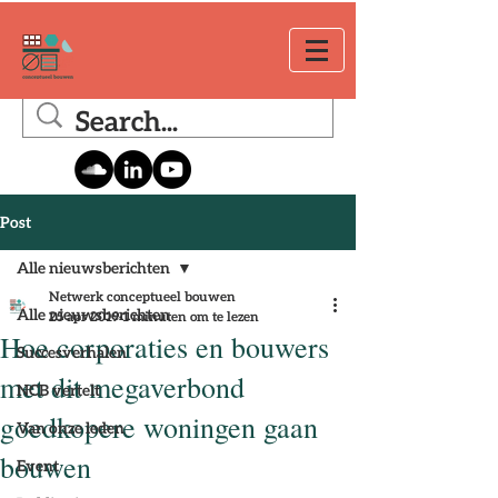
Post
Alle nieuwsberichten
Netwerk conceptueel bouwen
Alle nieuwsberichten
25 apr 2019
1 minuten om te lezen
Hoe corporaties en bouwers
Succesverhalen
met dit megaverbond
NCB vertelt
goedkopere woningen gaan
Van onze leden
bouwen
Event