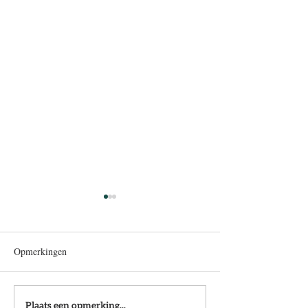
Opmerkingen
Geslaagd! Deze eerste
Efficiënte kwalite
Plaats een opmerking...