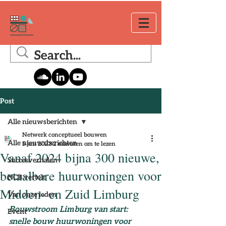
Post
Alle nieuwsberichten
Netwerk conceptueel bouwen
Alle nieuwsberichten
5 jun 2023
2 minuten om te lezen
Vanaf 2024 bijna 300 nieuwe,
Succesverhalen
betaalbare huurwoningen voor
NCB vertelt
Midden- en Zuid Limburg
Van onze leden
Bouwstroom Limburg van start: 
Event
snelle bouw huurwoningen voor 