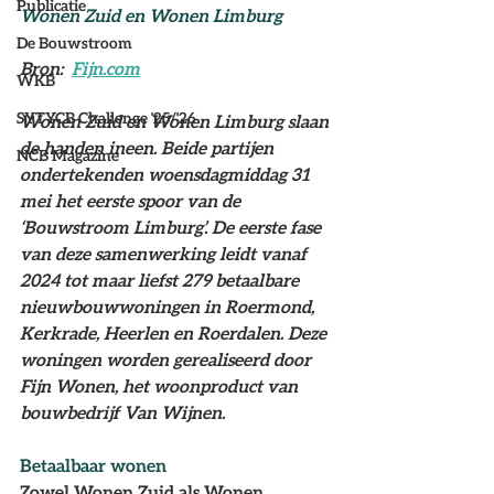
Publicatie
Wonen Zuid en Wonen Limburg 
De Bouwstroom
Bron:  
Fijn.com
WKB
SYTYCB Challenge '25/'26
W
onen Zuid en Wonen Limburg slaan 
de handen ineen. Beide partijen 
NCB Magazine
ondertekenden woensdagmiddag 31 
mei het eerste spoor van de 
‘Bouwstroom Limburg’. De eerste fase 
van deze samenwerking leidt vanaf 
2024 tot maar liefst 279 betaalbare 
nieuwbouwwoningen in Roermond, 
Kerkrade, Heerlen en Roerdalen. Deze 
woningen worden gerealiseerd door 
Fijn Wonen, het woonproduct van 
bouwbedrijf Van Wijnen. 
Betaalbaar wonen
Zowel Wonen Zuid als Wonen 