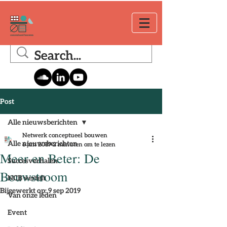
Post
Alle nieuwsberichten
Netwerk conceptueel bouwen
Alle nieuwsberichten
6 jun 2019
2 minuten om te lezen
Meer en Beter: De
Succesverhalen
Bouwstroom
NCB vertelt
Bijgewerkt op:
9 sep 2019
Van onze leden
Event