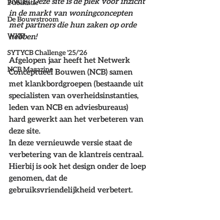
(NCB). Deze site is dé plek voor inzicht 
Publicatie
in de markt van woningconcepten 
De Bouwstroom
met partners die hun zaken op orde 
WKB
hebben! 
SYTYCB Challenge '25/'26
Afgelopen jaar heeft het Netwerk 
NCB Magazine
Conceptueel Bouwen (NCB) samen 
met klankbordgroepen (bestaande uit 
specialisten van overheidsinstanties, 
leden van NCB en adviesbureaus) 
hard gewerkt aan het verbeteren van 
deze site. 
In deze vernieuwde versie staat de 
verbetering van de klantreis centraal. 
Hierbij is ook het design onder de loep 
genomen, dat de 
gebruiksvriendelijkheid verbetert.