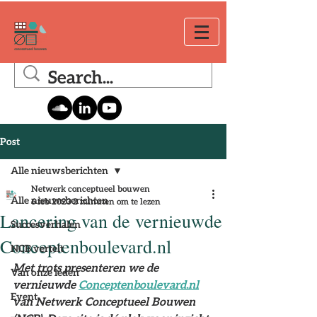
Post
Alle nieuwsberichten
Netwerk conceptueel bouwen
Alle nieuwsberichten
6 feb 2023
2 minuten om te lezen
Lancering van de vernieuwde
Succesverhalen
Conceptenboulevard.nl
NCB vertelt
Met trots presenteren we de 
Van onze leden
vernieuwde 
Conceptenboulevard.nl
Event
van Netwerk Conceptueel Bouwen 