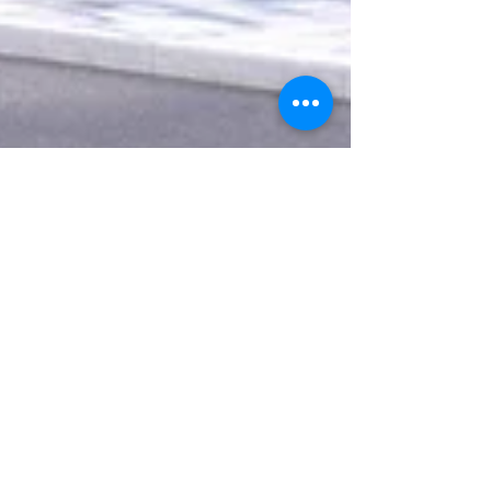
Netwerk conceptueel bouwen
13 sep 2021
4 minuten om te lezen
#6 NCB vertelt over
succesvol samenwerken:
Gestapelde conceptuele