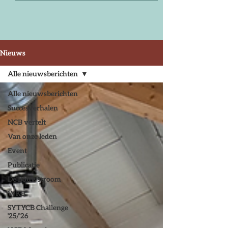
Nieuws
Alle nieuwsberichten
Alle nieuwsberichten
Succesverhalen
NCB vertelt
Van onze leden
Event
Publicatie
De Bouwstroom
WKB
SYTYCB Challenge
'25/'26