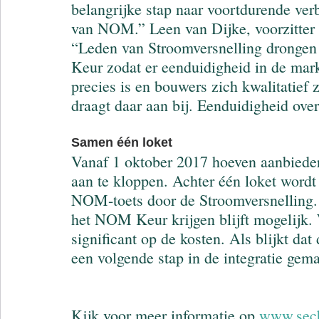
belangrijke stap naar voortdurende ver
van NOM.” Leen van Dijke, voorzitter 
“Leden van Stroomversnelling drongen 
Keur zodat er eenduidigheid in de mark
precies is en bouwers zich kwalitatief
draagt daar aan bij. Eenduidigheid o
Samen één loket
Vanaf 1 oktober 2017 hoeven aanbieders
aan te kloppen. Achter één loket word
NOM-toets door de Stroomversnelling. 
het NOM Keur krijgen blijft mogelijk. 
significant op de kosten. Als blijkt da
een volgende stap in de integratie gema
Kijk voor meer informatie op 
www.secb