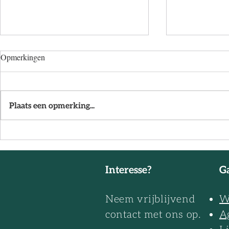
Opmerkingen
Plaats een opmerking...
Daloc sluit z
De woonstandaard 4.0 is
geactualiseerd
Interesse?
Ga
Neem vrijblijvend
W
contact met ons op.
A