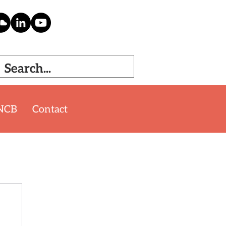
NCB
Contact
'26