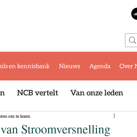
ols en kennisbank
Nieuws
Agenda
Over 
en
NCB vertelt
Van onze leden
oom
WKB
SYTYCB Challenge '25/
ten om te lezen
an Stroomversnelling