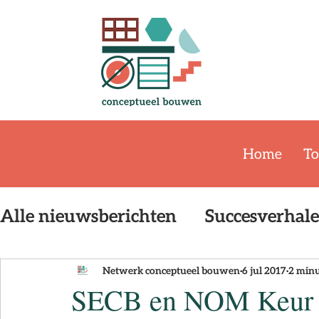
Home
To
Alle nieuwsberichten
Succesverhal
Event
Publicatie
De Bouwstr
Netwerk conceptueel bouwen
6 jul 2017
2 minu
SECB en NOM Keur v