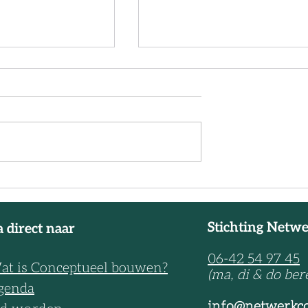
ich aan bij NCB!
Kenniskaart ‘Bouwstenen
geclusterd wonen geschikt voo
zorg’
Stichting Netw
 direct naar
06-42 54 97 45
at is Conceptueel bouwen?
(ma, di & do ber
genda
info@netwerkc