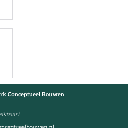
r
erk Conceptueel Bouwen
eikbaar)
onceptueelbouwen.nl