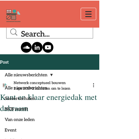
Post
Alle nieuwsberichten
Netwerk conceptueel bouwen
Alle nieuwsberichten
1 apr 2019
2 minuten om te lezen
Kant en klaar energiedak met
Succesverhalen
dakraam
NCB vertelt
Van onze leden
Event