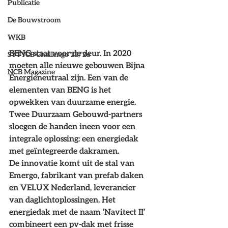
Publicatie
De Bouwstroom
WKB
BENG staat voor de deur. In 2020 
SYTYCB Challenge '25/'26
moeten alle nieuwe gebouwen Bijna 
NCB Magazine
Energieneutraal zijn. Een van de 
elementen van BENG is het 
opwekken van duurzame energie. 
Twee Duurzaam Gebouwd-partners 
sloegen de handen ineen voor een 
integrale oplossing: een energiedak 
met geïntegreerde dakramen.
De innovatie komt uit de stal van 
Emergo, fabrikant van prefab daken 
en VELUX Nederland, leverancier 
van daglichtoplossingen. Het 
energiedak met de naam ‘Navitect II’ 
combineert een pv-dak met frisse 