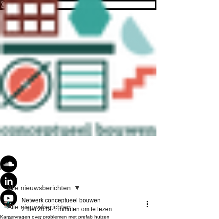
Post
Alle nieuwsberichten
Netwerk conceptueel bouwen
Alle nieuwsberichten
2 mei 2019
1 minuten om te lezen
Kamervragen over problemen met prefab huizen