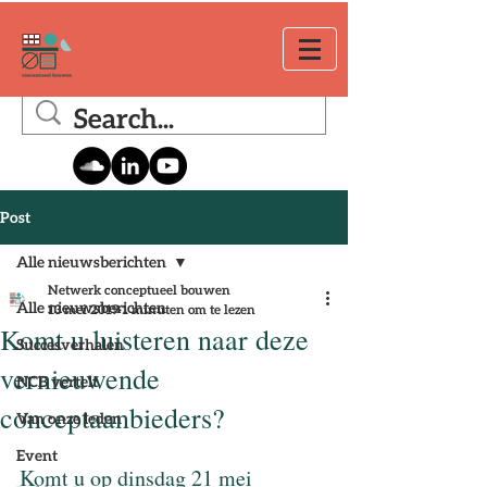
Post
Alle nieuwsberichten
Netwerk conceptueel bouwen
Alle nieuwsberichten
13 mei 2019
1 minuten om te lezen
Komt u luisteren naar deze
Succesverhalen
vernieuwende
NCB vertelt
conceptaanbieders?
Van onze leden
Event
Komt u op dinsdag 21 mei 