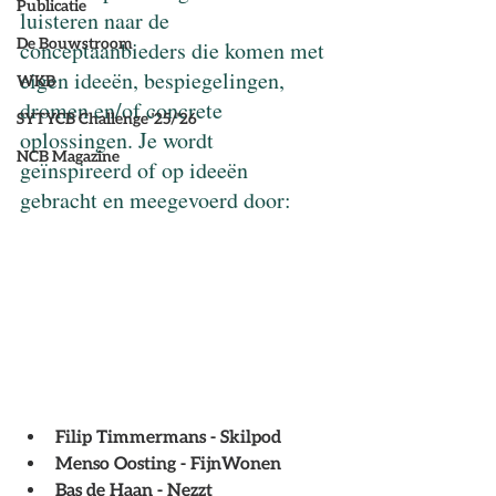
Publicatie
luisteren naar de 
De Bouwstroom
conceptaanbieders die komen met 
eigen ideeën, bespiegelingen, 
WKB
dromen en/of concrete 
SYTYCB Challenge '25/'26
oplossingen. Je wordt 
NCB Magazine
geïnspireerd of op ideeën 
gebracht en meegevoerd door:
Filip Timmermans
 - Skilpod
Menso Oosting
 - FijnWonen
Bas de Haan
 - Nezzt