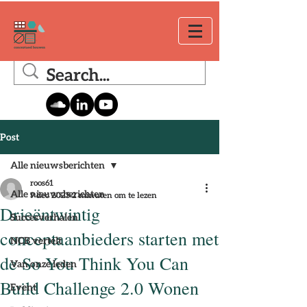
Post
Alle nieuwsberichten
roos61
Alle nieuwsberichten
9 dec 2025
2 minuten om te lezen
Drieëntwintig
Succesverhalen
conceptaanbieders starten met
NCB vertelt
de So You Think You Can
Van onze leden
Build Challenge 2.0 Wonen
Event