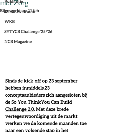
met Zorg
Publicatie
Bijgewerkt op:
11 feb
De Bouwstroom
WKB
SYTYCB Challenge '25/'26
NCB Magazine
Sinds de kick-off op 23 september 
hebben inmiddels 23 
conceptaanbieders zich aangesloten bij 
de 
So You ThinkYou Can Build 
Challenge 2.0
. Met deze brede 
vertegenwoordiging uit de markt 
werken we de komende maanden toe 
naar een volgende stap in het 