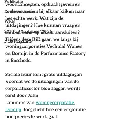
Publicatie
woonconcepten, opdrachtgevers en 
toeleveranciers bij elkaar kijken naar 
De Bouwstroom
het echte werk. Wat zijn de 
WKB
uitdagingen? Hoe kunnen vraag en 
SYTYCB Challenge '25/'26
aanbod beter op elkaar aansluiten? 
Tijdens deze KiK gaan we langs bij 
NCB Magazine
woningcorporaties Vechtdal Wonen 
en Domijn in de Performance Factory 
in Enschede. 
Sociale huur kent grote uitdagingen
Voordat we de uitdagingen van de 
corporatiesector blootleggen wordt 
eerst door John
Lammers van 
woningcorporatie 
Domijn
  toegelicht hoe een corporatie 
nou precies te werk gaat. 