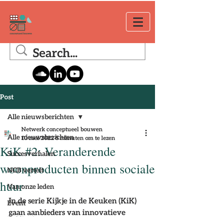
Post
Alle nieuwsberichten
Netwerk conceptueel bouwen
Alle nieuwsberichten
10 mei 2022
5 minuten om te lezen
KiK #2: Veranderende
Succesverhalen
woonproducten binnen sociale
NCB vertelt
huur
Van onze leden
In de serie Kijkje in de Keuken (KiK) 
Event
gaan aanbieders van innovatieve 