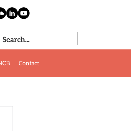
NCB
Contact
'26