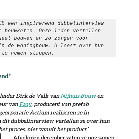
CB een inspirerend dubbelinterview 
e bouwketen. Onze leden vertellen 
eel bouwen en zo zorgen voor 
in de woningbouw. U leest over hun 
 te nemen stappen.
end’
leider Dirk de Valk van 
Nijhuis Bouw
 en 
eur van 
Faay
, producent van prefab 
corporatie Actium realiseren ze in 
it dubbelinterview vertellen ze over hun 
t proces, niet vanuit het product.’
Afgelopen december zaten ze nog samen – 