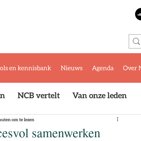
ols en kennisbank
Nieuws
Agenda
Over 
en
NCB vertelt
Van onze leden
oom
WKB
SYTYCB Challenge '25/
nuten om te lezen
ccesvol samenwerken