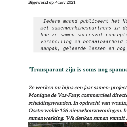
Bijgewerkt op:
4 nov 2021
NCB Magazine
'Iedere maand publiceert het N
met samenwerkingspartners in d
hoe ze samen succesvol conceptu
versnelling en betaalbaarheid 
aanpak, geleerde lessen en nog
'Transparant zijn is soms nog spann
Ze werken nu bijna een jaar samen: project
Monique de Vos-Faay, commercieel direct
scheidingswanden. In opdracht van woning
Oosterwolde 126 nieuwbouwwoningen. In d
samenwerking
. 
‘We denken samen vanuit he