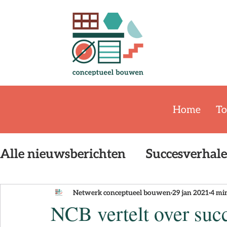
Home
To
Alle nieuwsberichten
Succesverhal
Event
Publicatie
De Bouwstr
Netwerk conceptueel bouwen
29 jan 2021
4 mi
NCB vertelt over su