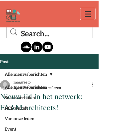
Post
Alle nieuwsberichten
margreet5
Alle nieuwsberichten
8 jun
2 minuten om te lezen
Nieuw lid in het netwerk:
Succesverhalen
FAAM architects!
NCB vertelt
Van onze leden
Event