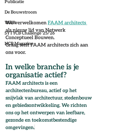
Publicatie
De Bouwstroom
We verwelkomen 
FAAM architects
WKB
als nieuw lid van Netwerk 
SYTYCB Challenge '25/'26
Conceptueel Bouwen. 
NCB Magazine
Graag stelt FAAM architects zich aan 
ons voor. 
In welke branche is je 
organisatie actief?
FAAM architects is een 
architectenbureau, actief op het 
snijvlak van architectuur, stedenbouw 
en gebiedsontwikkeling. We richten 
ons op het ontwerpen van leefbare, 
gezonde en toekomstbestendige 
omgevingen.