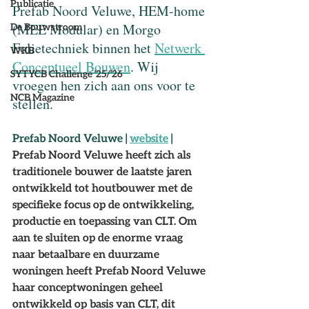
Publicatie
Prefab Noord Veluwe, HEM-home 
(MEE Modular) en Morgo 
De Bouwstroom
Folietechniek binnen het 
Netwerk 
WKB
Conceptueel Bouwen
. Wij 
SYTYCB Challenge '25/'26
vroegen hen zich aan ons voor te 
NCB Magazine
stellen.
Prefab Noord Veluwe | 
website
 | 
Prefab Noord Veluwe heeft zich als 
traditionele bouwer de laatste jaren 
ontwikkeld tot houtbouwer met de 
specifieke focus op de ontwikkeling, 
productie en toepassing van CLT. Om 
aan te sluiten op de enorme vraag 
naar betaalbare en duurzame 
woningen heeft Prefab Noord Veluwe 
haar conceptwoningen geheel 
ontwikkeld op basis van CLT, dit 