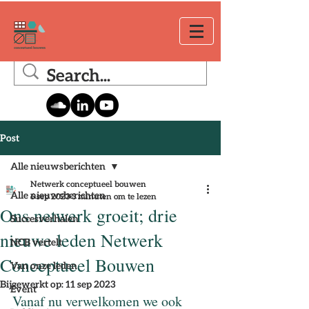
Post
Alle nieuwsberichten
Netwerk conceptueel bouwen
Alle nieuwsberichten
6 sep 2023
3 minuten om te lezen
Ons netwerk groeit; drie
Succesverhalen
nieuwe leden Netwerk
NCB vertelt
Conceptueel Bouwen
Van onze leden
Bijgewerkt op:
11 sep 2023
Event
Vanaf nu verwelkomen we ook 