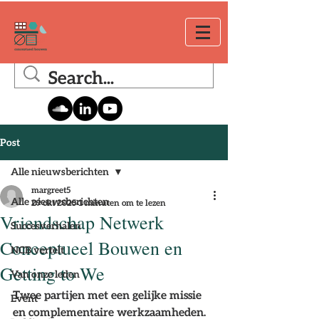
Post
Alle nieuwsberichten
margreet5
Alle nieuwsberichten
29 okt 2025
1 minuten om te lezen
Vriendschap Netwerk
Succesverhalen
Conceptueel Bouwen en
NCB vertelt
Getting to We
Van onze leden
Twee partijen met een gelijke missie 
Event
en complementaire werkzaamheden.