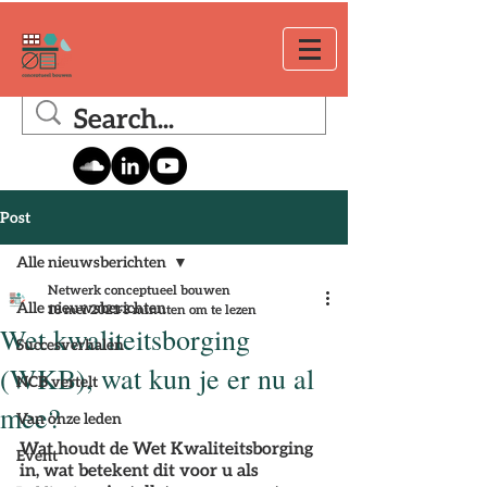
Post
Alle nieuwsberichten
Netwerk conceptueel bouwen
Alle nieuwsberichten
18 mei 2021
3 minuten om te lezen
Wet kwaliteitsborging
Succesverhalen
(WKB), wat kun je er nu al
NCB vertelt
mee?
Van onze leden
Wat houdt de Wet Kwaliteitsborging 
Event
in, wat betekent dit voor u als 