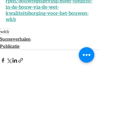
rpen/bouwregelgeving/meer-toezicht-
in-de-bouw-via-de-wet-
kwaliteitsborging-voor-het-bouwen-
wkb
wkb
Succesverhalen
Publicatie
Alles weergeven
Recente blogposts