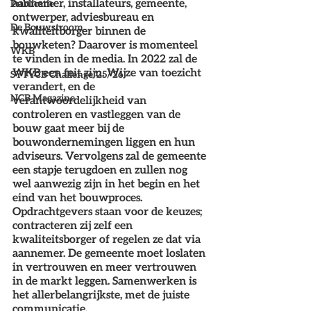
aannemer, installateurs, gemeente, 
Publicatie
ontwerper, adviesbureau en 
De Bouwstroom
kwaliteitborger binnen de 
bouwketen? Daarover is momenteel 
WKB
te vinden in de media. In 2022 zal de 
WKB een feit zijn. Wijze van toezicht 
SYTYCB Challenge '25/'26
verandert, en de 
NCB Magazine
verantwoordelijkheid van 
controleren en vastleggen van de 
bouw gaat meer bij de 
bouwondernemingen liggen en hun 
adviseurs. Vervolgens zal de gemeente 
een stapje terugdoen en zullen nog 
wel aanwezig zijn in het begin en het 
eind van het bouwproces. 
Opdrachtgevers staan voor de keuzes; 
contracteren zij zelf een 
kwaliteitsborger of regelen ze dat via 
aannemer. De gemeente moet loslaten 
in vertrouwen en meer vertrouwen 
in de markt leggen. Samenwerken is 
het allerbelangrijkste, met de juiste 
communicatie.