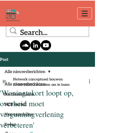
Post
Alle nieuwsberichten
Netwerk conceptueel bouwen
Alle nieuwsberichten
10 feb 2020
2 minuten om te lezen
'Woningtekort loopt op,
Succesverhalen
overheid moet
NCB vertelt
vergunningverlening
Van onze leden
verbeteren'
Event