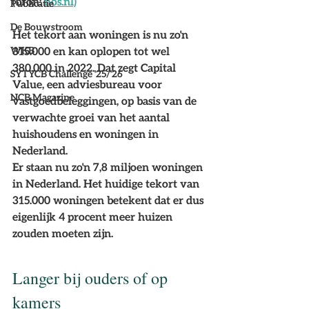
(bron: 
nos.nl)
Publicatie
De Bouwstroom
Het tekort aan woningen is nu zo'n 
WKB
315.000 en kan oplopen tot wel 
380.000 in 2022. Dat zegt Capital 
SYTYCB Challenge '25/'26
Value, een adviesbureau voor 
NCB Magazine
vastgoedbeleggingen, op basis van de 
verwachte groei van het aantal 
huishoudens en woningen in 
Nederland.
Er staan nu zo'n 7,8 miljoen woningen 
in Nederland. Het huidige tekort van 
315.000 woningen betekent dat er dus 
eigenlijk 4 procent meer huizen 
zouden moeten zijn.
Langer bij ouders of op 
kamers