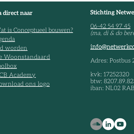
geclusterd wonen geschikt voo
zorg’
Stichting Netw
 direct naar
06-42 54 97 45
at is Conceptueel bouwen?
(ma, di & do ber
genda
info@netwerkc
id worden
e Woonstandaard
Adres: Postbus
oolbox
kvk: 17252320
CB Academy
btw: 8207.89.82
ownload ons logo
iban: NL02 RAB