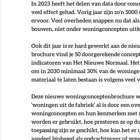
NCB Magazine
In 2023 heeft het delen van data door con
veel effect gehad. Vorig jaar zijn zo'n 50
ervoor. Veel overheden snappen nu dat als 
bouwen, niet onder woningconcepten uit
Ook dit jaar is er hard gewerkt aan de ni
brochure vind je 50 doorgerekende concepte
indicatoren van Het Nieuwe Normaal. Het 
om in 2030 minimaal 30% van de woningen
materiaal te laten bestaan is volgens veel
Deze nieuwe woningconceptenbrochure wil 
‘woningen uit de fabriek’ al is door een ov
woningconcepten en hun kenmerken met n
worden er gebruikt, hoe presteren ze op 
toepassing zijn ze geschikt, hoe kan het er 
aandeel biobased als opdrachtgever of gem