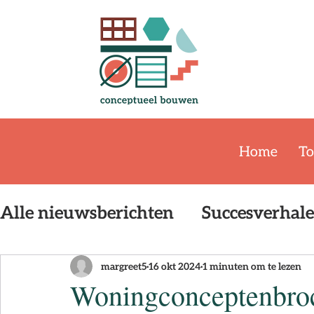
Home
To
Alle nieuwsberichten
Succesverhal
Event
Publicatie
De Bouwstr
margreet5
16 okt 2024
1 minuten om te lezen
Woningconceptenbroc