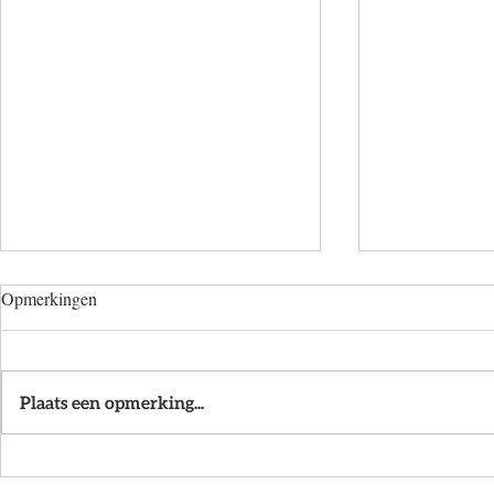
Opmerkingen
Plaats een opmerking...
Daloc sluit z
De woonstandaard 4.0 is