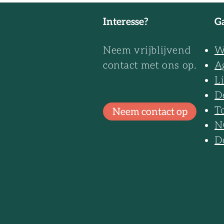
geactualiseerd
Interesse?
Ga
Neem vrijblijvend
W
contact met ons op.
A
L
D
T
Neem contact op
N
D