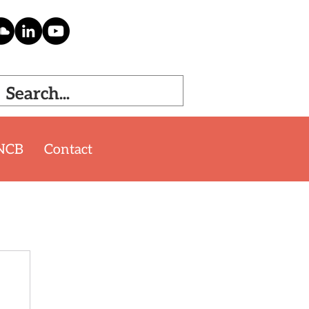
NCB
Contact
'26