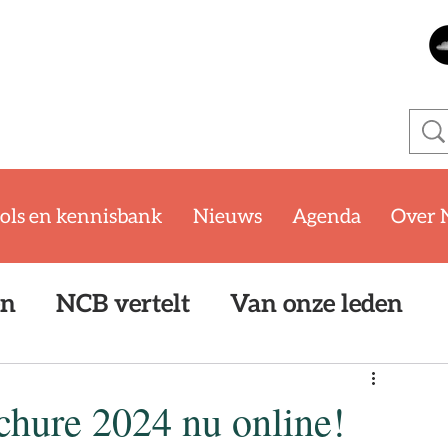
ols en kennisbank
Nieuws
Agenda
Over 
en
NCB vertelt
Van onze leden
oom
WKB
SYTYCB Challenge '25/
hure 2024 nu online!