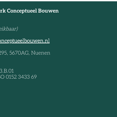
r
erk Conceptueel Bouwen
eikbaar)
onceptueelbouwen.nl
 295, 5670AG, Nuenen
3.B.01
O 0152 3433 69