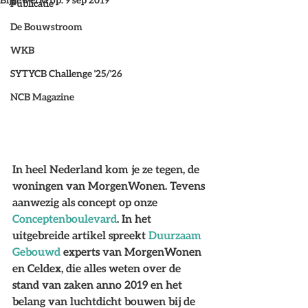
Bijgewerkt op:
9 sep 2019
Publicatie
De Bouwstroom
WKB
SYTYCB Challenge '25/'26
NCB Magazine
In heel Nederland kom je ze tegen, de 
woningen van MorgenWonen. Tevens 
aanwezig als concept op onze 
Conceptenboulevard
. In het 
uitgebreide artikel spreekt 
Duurzaam 
Gebouwd
 experts van MorgenWonen 
en Celdex, die alles weten over de 
stand van zaken anno 2019 en het 
belang van luchtdicht bouwen bij de 