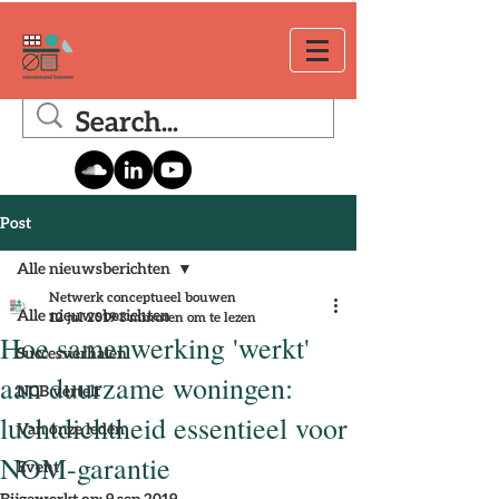
Post
Alle nieuwsberichten
Netwerk conceptueel bouwen
Alle nieuwsberichten
12 jul 2019
3 minuten om te lezen
Hoe samenwerking 'werkt'
Succesverhalen
aan duurzame woningen:
NCB vertelt
luchtdichtheid essentieel voor
Van onze leden
NOM-garantie
Event