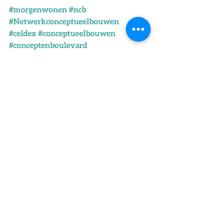
#morgenwonen
#ncb
#Netwerkconceptueelbouwen
#celdex
#conceptueelbouwen
#conceptenboulevard
#duurzaamgebouwd
#NOMbouwen
#volerwessels
Succesverhalen
Alles weergeven
Recente blogposts